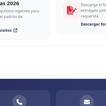
tas 2026
Descarga el f
entrégalo jun
quisitos vigentes para
requerida.
el padrón de
Descargar f
uisitos